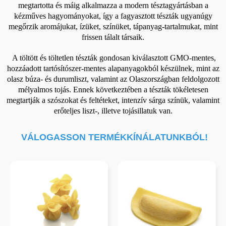
megtartotta és máig alkalmazza a modern tésztagyártásban a
kézműves hagyományokat, így a fagyasztott tészták ugyanúgy
megőrzik aromájukat, ízüket, színüket, tápanyag-tartalmukat, mint
frissen tálalt társaik.
A töltött és töltetlen tészták gondosan kiválasztott GMO-mentes,
hozzáadott tartósítószer-mentes alapanyagokból készülnek, mint az
olasz búza- és durumliszt, valamint az Olaszországban feldolgozott
mélyalmos tojás. Ennek következtében a tészták tökéletesen
megtartják a szószokat és feltéteket, intenzív sárga színük, valamint
erőteljes liszt-, illetve tojásillatuk van.
VÁLOGASSON TERMÉKKÍNÁLATUNKBÓL!