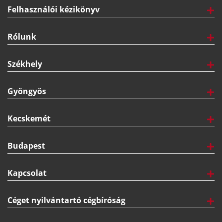
ORIEN BITES MINI YAKITORI INDIAN (TANDORI) 20G
50DB/CSOM/1KG