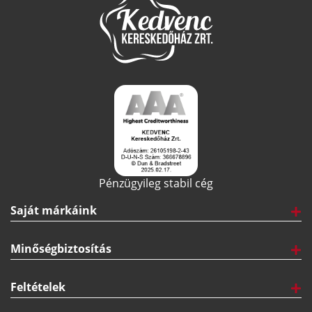
NESTLÉ GARDEN GOURMET VEGÁN HÚSGOLYÓ 14G/DB 2KG