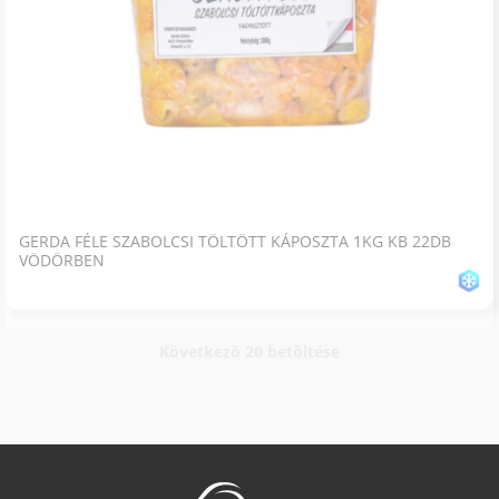
GERDA FÉLE SZABOLCSI TÖLTÖTT KÁPOSZTA 1KG KB 22DB
VÖDÖRBEN