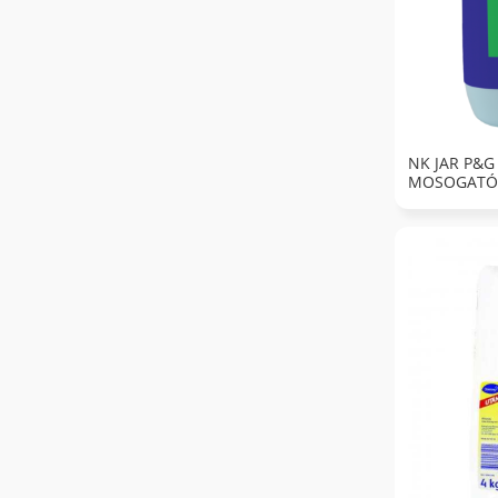
NK JAR P&G
MOSOGATÓS