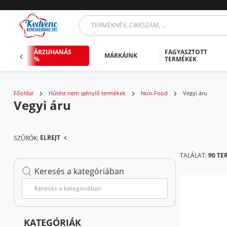
ÁRZUHANÁS
FAGYASZTOTT
MÁRKÁINK
%
TERMÉKEK
Főoldal
Hűtést nem igénylő termékek
Non-Food
Vegyi áru
Vegyi áru
ELREJT
SZŰRŐK:
TALÁLAT:
90 TE
Keresés a kategóriában
KATEGÓRIÁK