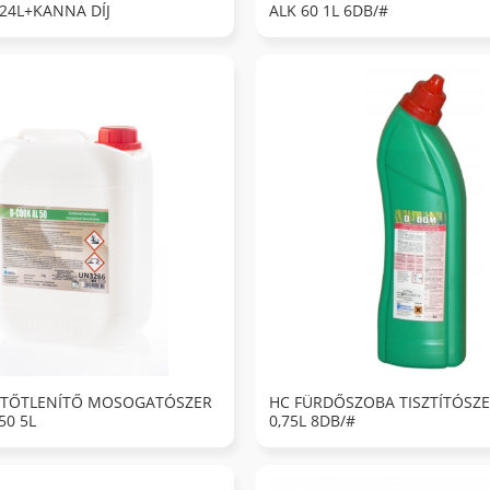
 24L+KANNA DÍJ
ALK 60 1L 6DB/#
ERTŐTLENÍTŐ MOSOGATÓSZER
HC FÜRDŐSZOBA TISZTÍTÓSZ
50 5L
0,75L 8DB/#