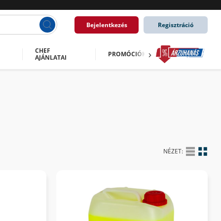
Bejelentkezés
Regisztráció
CHEF
PROMÓCIÓK
AJÁNLATAI
NÉZET: