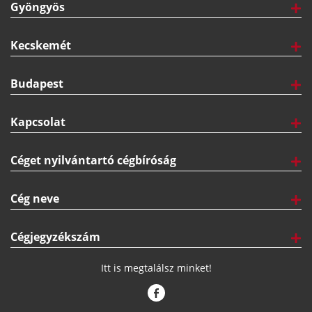
Gyöngyös
Kecskemét
Budapest
Kapcsolat
Céget nyilvántartó cégbíróság
Cég neve
Cégjegyzékszám
Itt is megtalálsz minket!