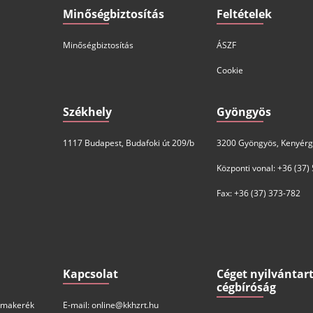
Minőségbiztosítás
Feltételek
Minőségbiztosítás
ÁSZF
Cookie
Székhely
Gyöngyös
1117 Budapest, Budafoki út 209/b
3200 Gyöngyös, Kenyérgy
Központi vonal: +36 (37)
Fax: +36 (37) 373-782
Kapcsolat
Céget nyilvántar
cégbíróság
Almakerék
E-mail: online@kkhzrt.hu