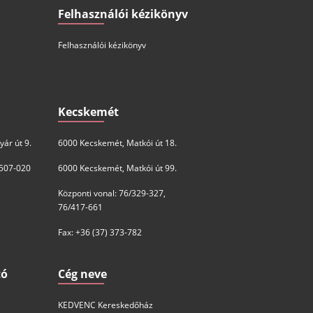
Felhasználói kézikönyv
Felhasználói kézikönyv
Kecskemét
ár út 9.
6000 Kecskemét, Matkói út 18.
 507-020
6000 Kecskemét, Matkói út 99.
Központi vonal: 76/329-327,
76/417-661
Fax: +36 (37) 373-782
tó
Cég neve
KEDVENC Kereskedőház