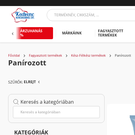
ÁRZUHANÁS
FAGYASZTOTT
MÁRKÁINK
%
TERMÉKEK
Főoldal
Fagyasztott termékek
Kész-Félkész termékek
Panírozott
Panírozott
ELREJT
SZŰRŐK:
TALÁLAT:
141 T
Keresés a kategóriában
KATEGÓRIÁK