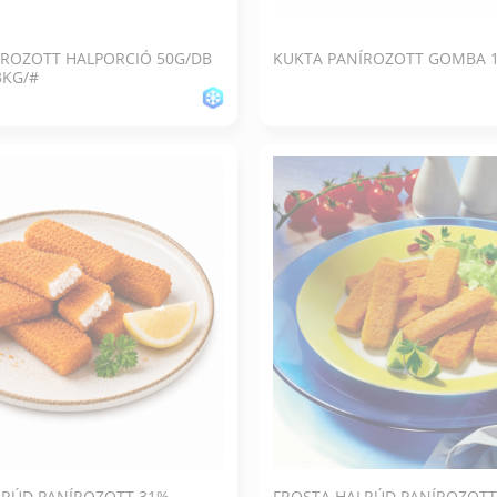
ÍROZOTT HALPORCIÓ 50G/DB
KUKTA PANÍROZOTT GOMBA 
3KG/#
LRÚD PANÍROZOTT 31%
FROSTA HALRÚD PANÍROZOTT