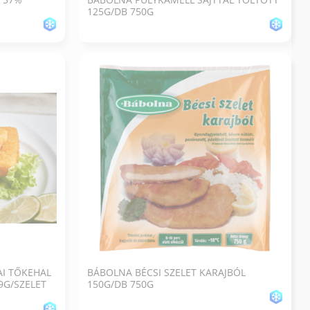
125G/DB 750G
AI TŐKEHAL
BÁBOLNA BÉCSI SZELET KARAJBÓL
9G/SZELET
150G/DB 750G