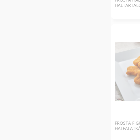
HALTARTALO
FROSTA FI
HALFALATK