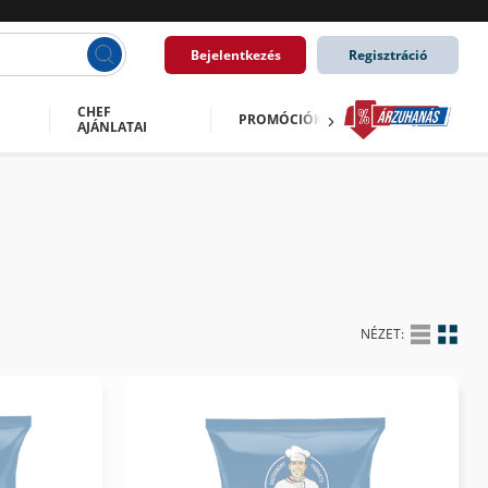
Bejelentkezés
Regisztráció
CHEF
PROMÓCIÓK
AJÁNLATAI
NÉZET: