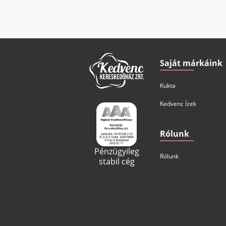
BÁBOLNA CS
PETREZSEL
700G