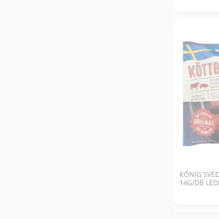
KŐNIG SVÉ
14G/DB LÉD