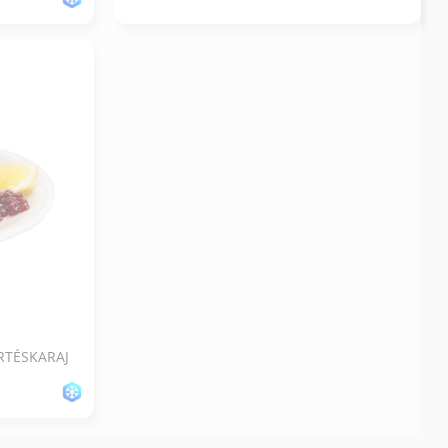
RTÉSKARAJ
STRITZINGER PANÍROZOTT SERTÉSKARAJ
PRÉMIUM 160G/DB 3KG/#