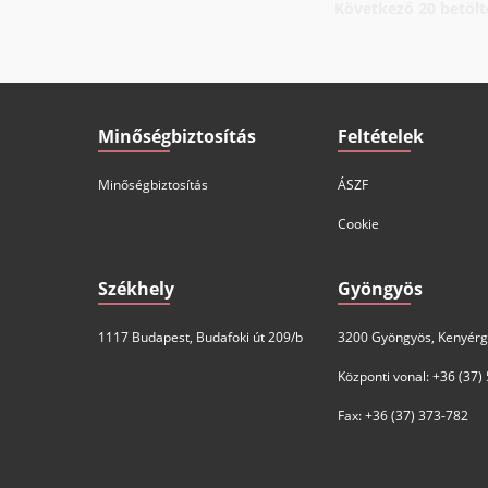
IRKEMELLFILÉ
NÁDUDVARI PANÍROZOTT
YMES FOKHAGYMÁS PANÍRBAN
ZÖLDSÉGGOLYÓK 450G