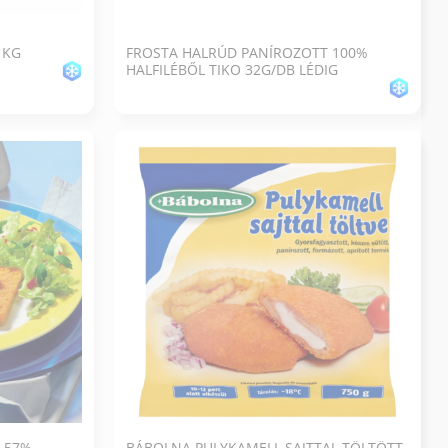
1KG
FROSTA HALRÚD PANÍROZOTT 100%
HALFILÉBŐL TIKO 32G/DB LÉDIG
 57%
BÁBOLNA PULYKAMELL SAJTTAL TÖLTÖTT